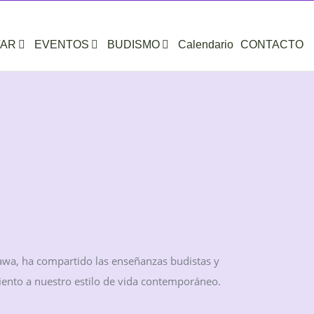
organic farming
Carefully tested
TAR
EVENTOS
BUDISMO
Calendario
CONTACTO
awa, ha compartido las enseñanzas budistas y
iento a nuestro estilo de vida contemporáneo.